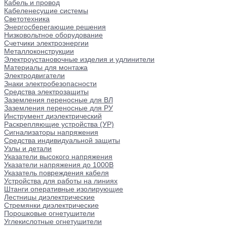
Кабель и провод
Кабеленесущие системы
Светотехника
Энергосберегающие решения
Низковольтное оборудование
Счетчики электроэнергии
Металлоконструкции
Электроустановочные изделия и удлинители
Материалы для монтажа
Электродвигатели
Знаки электробезопасности
Средства электрозащиты
Заземления переносные для ВЛ
Заземления переносные для РУ
Инструмент диэлектрический
Раскрепляющие устройства (УР)
Сигнализаторы напряжения
Средства индивидуальной защиты
Узлы и детали
Указатели высокого напряжения
Указатели напряжения до 1000В
Указатель повреждения кабеля
Устройства для работы на линиях
Штанги оперативные изолирующие
Лестницы диэлектрические
Стремянки диэлектрические
Порошковые огнетушители
Углекислотные огнетушители