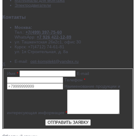
Материалы для монтажа
Электродвигатели
Контакты
Москва:
Тел.:
+7(499) 397-75-60
WhatsApp:
+7 926 422-12-89
ул. Ташкентская 26к2с1, офис 30
Курск: +7(4712) 74-61-81
ул. 1я Строительная, д. 8а
E-mail:
opt-komplekt@yandex.ru
X
Имя
*
E-mail
Телефон
*
Наименование продукции и
интересующая информация
*