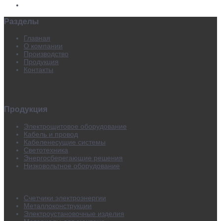
Разделы
Главная
О компании
Производство
Продукция
Контакты
Продукция
Электрощитовое оборудование
Кабель и провод
Кабеленесущие системы
Светотехника
Энергосберегающие решения
Низковольтное оборудование
Счетчики электроэнергии
Металлоконструкции
Электроустановочные изделия