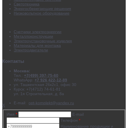
Светотехника
Энергосберегающие решения
Низковольтное оборудование
Счетчики электроэнергии
Металлоконструкции
Электроустановочные изделия
Материалы для монтажа
Электродвигатели
Контакты
Москва:
Тел.:
+7(499) 397-75-60
WhatsApp:
+7 926 422-12-89
ул. Ташкентская 26к2с1, офис 30
Курск: +7(4712) 74-61-81
ул. 1я Строительная, д. 8а
E-mail:
opt-komplekt@yandex.ru
X
Имя
*
E-mail
Телефон
*
Наименование продукции и