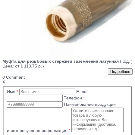
Муфта для резьбовых стержней заземления латунная
(Код:
)
Цена: от
1 113.75 р.
/
0 Comment
X
Имя
*
E-mail
Телефон
*
Наименование продукции
и интересующая информация
*