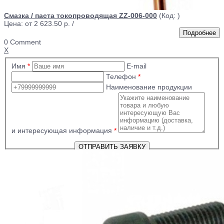
Смазка / паста токопроводящая ZZ-006-000
(Код:
)
Цена: от
2 623.50 р.
/
0 Comment
X
Имя
*
E-mail
Телефон
*
Наименование продукции
и интересующая информация
*