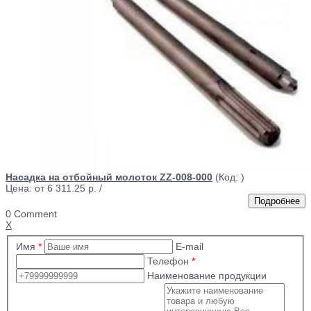
Насадка на отбойный молоток ZZ-008-000
(Код:
)
Цена: от
6 311.25 р.
/
0 Comment
X
Имя
*
E-mail
Телефон
*
Наименование продукции