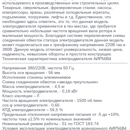
используемого в производственных или строительных целях.
Токарные, сверлильные, фрезеровочные станки, насосы,
компрессоры, краны, различные холодильные агрегаты,
подъемники, погрузчики, лифты и т.д. Единственное, что
необходимо здесь отметить, это то, что данная модель
электродвигателя применяется в тех местах, где требуется
сравнительно небольшая частота вращения вала ротора и
маленькая мощность. Благодаря системе переключения схемы
соединения обмоток статора электродвигателя данная модель
может подключаться как к трехфазному напряжению 220В так и
380В. Данную модель отличает универсальность, низкая цена,
надежность, невысокие обороты и простота конструкции.
Техническая характеристика электродвигателя АИР56В4
Напряжение 380/220В, частота 50 Гц.
Высота оси вращения - 56 мм.
Исполнение станины алюминиевое
Схема соединения обмоток «звезда-треугольник»
Масса электродвигателя, - 4,5 кг.
Мощность электродвигателя, - 0,18 кВт
Класс изоляции – F.
Частота вращения электродвигателя - 1500 об./мин.
cos φ электродвигателя - 0,66
КПД электродвигателя – 56,5 %
Предельные отклонения напряжения питания от -5 до +10%,
частоты тока ±2,5% то номинальных значений.
Номинальный режим работы - S1 по ГОСТ 183-74.
Условия эксплуатации электродвигателя асинхронного АИР56В4