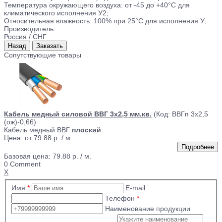
Температура окружающего воздуха: от -45 до +40°С для
климатического исполнения У2;
Относительная влажность: 100% при 25°С для исполнения У;
Производитель:
Россия / СНГ
Сопутствующие товары
Кабель медный силовой ВВГ 3х2,5 мм.кв.
(Код:
ВВГп 3х2,5
(ож)-0,66
)
Кабель медный ВВГ
плоский
Цена: от
79.88 р.
/ м.
Базовая цена:
79.88 р. / м.
0 Comment
X
Имя
*
E-mail
Телефон
*
Наименование продукции