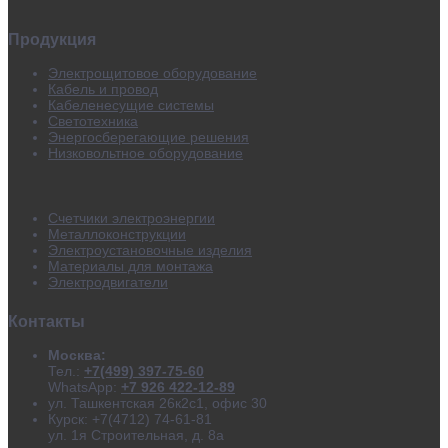
Продукция
Электрощитовое оборудование
Кабель и провод
Кабеленесущие системы
Светотехника
Энергосберегающие решения
Низковольтное оборудование
Счетчики электроэнергии
Металлоконструкции
Электроустановочные изделия
Материалы для монтажа
Электродвигатели
Контакты
Москва:
Тел.:
+7(499) 397-75-60
WhatsApp:
+7 926 422-12-89
ул. Ташкентская 26к2с1, офис 30
Курск: +7(4712) 74-61-81
ул. 1я Строительная, д. 8а