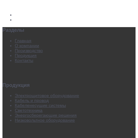
Разделы
Главная
О компании
Производство
Продукция
Контакты
Продукция
Электрощитовое оборудование
Кабель и провод
Кабеленесущие системы
Светотехника
Энергосберегающие решения
Низковольтное оборудование