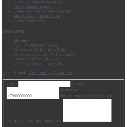
Счетчики электроэнергии
Металлоконструкции
Электроустановочные изделия
Материалы для монтажа
Электродвигатели
Контакты
Москва:
Тел.:
+7(499) 397-75-60
WhatsApp:
+7 926 422-12-89
ул. Ташкентская 26к2с1, офис 30
Курск: +7(4712) 74-61-81
ул. 1я Строительная, д. 8а
E-mail:
opt-komplekt@yandex.ru
X
Имя
*
E-mail
Телефон
*
Наименование продукции и
интересующая информация
*