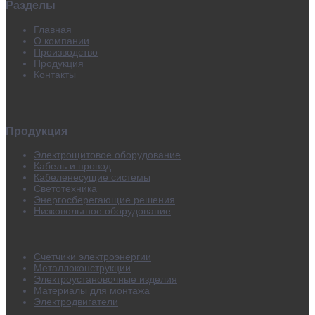
Разделы
Главная
О компании
Производство
Продукция
Контакты
Продукция
Электрощитовое оборудование
Кабель и провод
Кабеленесущие системы
Светотехника
Энергосберегающие решения
Низковольтное оборудование
Счетчики электроэнергии
Металлоконструкции
Электроустановочные изделия
Материалы для монтажа
Электродвигатели