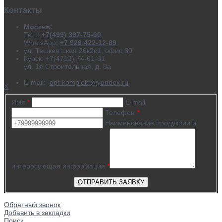
Контакты
Москва:
Тел.:
+7(499) 397-75-60
WhatsApp:
+7 926 422-12-89
ул. Ташкентская 26к2с1, офис 30
Курск: +7(4712) 74-61-81
ул. 1я Строительная, д. 8а
E-mail:
opt-komplekt@yandex.ru
X
Имя
*
E-mail
Телефон
*
Наименование продукции и
интересующая информация
*
Обратный звонок
Добавить в закладки
Поиск