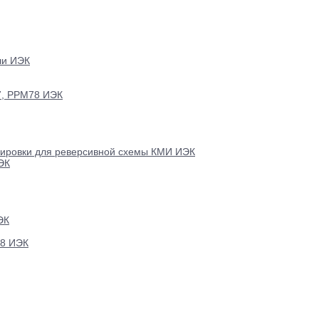
ли ИЭК
7, РРМ78 ИЭК
кировки для реверсивной схемы КМИ ИЭК
ЭК
ЭК
88 ИЭК