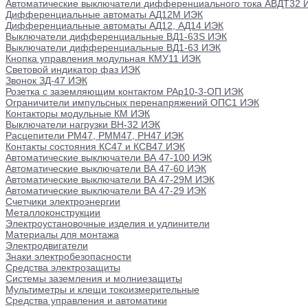
Автоматические выключатели дифференциального тока АВДТ32 
Дифференциальные автоматы АД12М ИЭК
Дифференциальные автоматы АД12, АД14 ИЭК
Выключатели дифференциальные ВД1-63S ИЭК
Выключатели дифференциальные ВД1-63 ИЭК
Кнопка управления модульная КМУ11 ИЭК
Световой индикатор фаз ИЭК
Звонок ЗД-47 ИЭК
Розетка с заземляющим контактом РАр10-3-ОП ИЭК
Ограничители импульсных перенапряжений ОПС1 ИЭК
Контакторы модульные КМ ИЭК
Выключатели нагрузки ВН-32 ИЭК
Расцепители РМ47, РММ47, РН47 ИЭК
Контакты состояния КС47 и КСВ47 ИЭК
Автоматические выключатели ВА 47-100 ИЭК
Автоматические выключатели ВА 47-60 ИЭК
Автоматические выключатели ВА 47-29М ИЭК
Автоматические выключатели ВА 47-29 ИЭК
Счетчики электроэнергии
Металлоконструкции
Электроустановочные изделия и удлинители
Материалы для монтажа
Электродвигатели
Знаки электробезопасности
Средства электрозащиты
Системы заземления и молниезащиты
Мультиметры и клещи токоизмерительные
Средства управления и автоматики