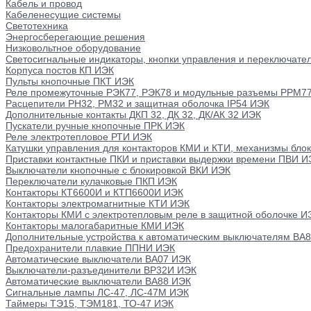
Кабель и провод
Кабеленесущие системы
Светотехника
Энергосберегающие решения
Низковольтное оборудование
Светосигнальные индикаторы, кнопки управления и переключате
Корпуса постов КП ИЭК
Пульты кнопочные ПКТ ИЭК
Реле промежуточные РЭК77, РЭК78 и модульные разъемы РРМ7
Расцепители РН32, РМ32 и защитная оболочка IP54 ИЭК
Дополнительные контакты ДКП 32, ДК 32, ДК/АК 32 ИЭК
Пускатели ручные кнопочные ПРК ИЭК
Реле электротепловое РТИ ИЭК
Катушки управления для контакторов КМИ и КТИ, механизмы бло
Приставки контактные ПКИ и приставки выдержки времени ПВИ И
Выключатели кнопочные с блокировкой ВКИ ИЭК
Переключатели кулачковые ПКП ИЭК
Контакторы КТ6600И и КТП6600И ИЭК
Контакторы электромагнитные КТИ ИЭК
Контакторы КМИ с электротепловым реле в защитной оболочке И
Контакторы малогабаритные КМИ ИЭК
Дополнительные устройства к автоматическим выключателям ВА
Предохранители плавкие ППНИ ИЭК
Автоматические выключатели ВА07 ИЭК
Выключатели-разъединители ВР32И ИЭК
Автоматические выключатели ВА88 ИЭК
Сигнальные лампы ЛС-47, ЛС-47М ИЭК
Таймеры ТЭ15, ТЭМ181, ТО-47 ИЭК