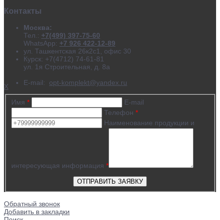
Контакты
Москва:
Тел.:
+7(499) 397-75-60
WhatsApp:
+7 926 422-12-89
ул. Ташкентская 26к2с1, офис 30
Курск: +7(4712) 74-61-81
ул. 1я Строительная, д. 8а
E-mail:
opt-komplekt@yandex.ru
X
Имя
*
E-mail
Телефон
*
Наименование продукции и
интересующая информация
*
Обратный звонок
Добавить в закладки
Поиск