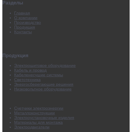
Разделы
Главная
О компании
Производство
Продукция
Контакты
Продукция
Электрощитовое оборудование
Кабель и провод
Кабеленесущие системы
Светотехника
Энергосберегающие решения
Низковольтное оборудование
Счетчики электроэнергии
Металлоконструкции
Электроустановочные изделия
Материалы для монтажа
Электродвигатели