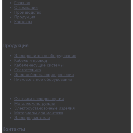
Главная
О компании
Производство
Продукция
Контакты
Продукция
Электрощитовое оборудование
Кабель и провод
Кабеленесущие системы
Светотехника
Энергосберегающие решения
Низковольтное оборудование
Счетчики электроэнергии
Металлоконструкции
Электроустановочные изделия
Материалы для монтажа
Электродвигатели
Контакты