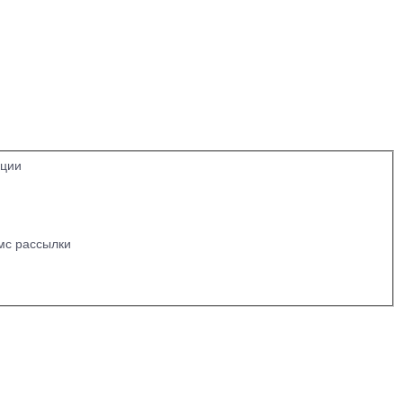
кции
мс рассылки