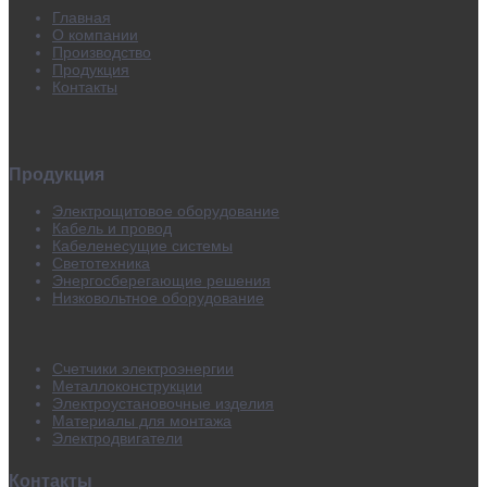
Главная
О компании
Производство
Продукция
Контакты
Продукция
Электрощитовое оборудование
Кабель и провод
Кабеленесущие системы
Светотехника
Энергосберегающие решения
Низковольтное оборудование
Счетчики электроэнергии
Металлоконструкции
Электроустановочные изделия
Материалы для монтажа
Электродвигатели
Контакты