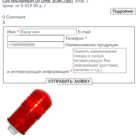
СИГНАЛЬНЫЙ ОГОНЬ ЗОМ-75ВТ
(Код:
)
Цена: от
5 019.30 р.
/
0 Comment
X
Имя
*
E-mail
Телефон
*
Наименование продукции
и интересующая информация
*