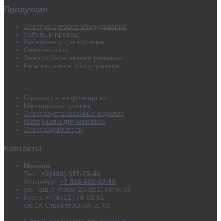
Продукция
Электрощитовое оборудование
Кабель и провод
Кабеленесущие системы
Светотехника
Энергосберегающие решения
Низковольтное оборудование
Счетчики электроэнергии
Металлоконструкции
Электроустановочные изделия
Материалы для монтажа
Электродвигатели
Контакты
Москва:
Тел.:
+7(499) 397-75-60
WhatsApp:
+7 926 422-12-89
ул. Ташкентская 26к2с1, офис 30
Курск: +7(4712) 74-61-81
ул. 1я Строительная, д. 8а
E-mail:
opt-komplekt@yandex.ru