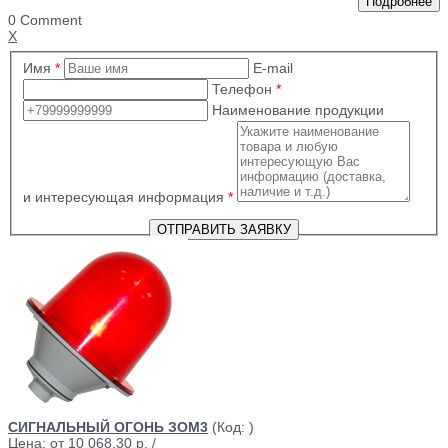
0 Comment
X
Имя
*
E-mail
Телефон
*
Наименование продукции
и интересующая информация
*
СИГНАЛЬНЫЙ ОГОНЬ ЗОМ3
(Код:
)
Цена: от
10 068.30 р.
/